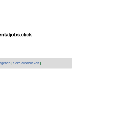
entaljobs.click
ufgeben
|
Seite ausdrucken
|