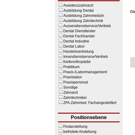
Assistenzzahnarzt
Ausbildung Dental
Di
Ausbildung Zahnmedizin
Ausbildung Zahntechnik
Aussendienstservice/Vertrieb
Dental Dienstleister
Dental Fachhandel
Dental Industrie
Dental Labor
Handelsvertretung
Innendienstservice/Vertrieb
Kieferorthopädie
Praktikum
Praxis-/Labormanagement
Praxislabor
Praxispersonal
Sonstige
Zahnarzt
Zahntechniker
ZFA-Zahnmed. Fachangestellte/r
Positionsebene
Festanstellung
befristete Anstellung