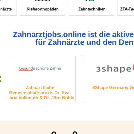
närzte
Kieferorthopäden
Zahntechniker
ZFA-Fac
Zahnarztjobs.online ist die aktiv
für Zahnärzte und den Den
3Shape Germany GmbH
SCHEU-DENTAL
e